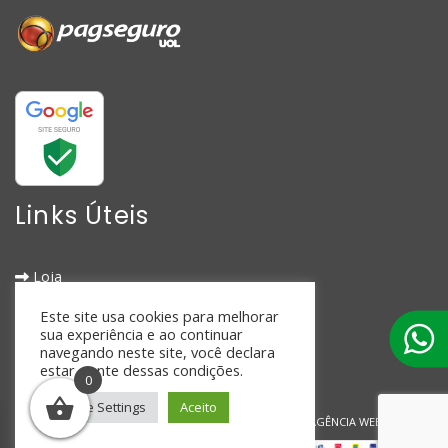
Links Úteis
Loja
Métodos de Entrega
Este site usa cookies para melhorar
Política de Reembolso
sua experiência e ao continuar
Termos de Uso
navegando neste site, você declara
estar ciente dessas condições.
Contato
0
Cookie Settings
Aceito
© 2026 Labogan | Desenvolvido por:
TRONIC AGÊNCIA WEB